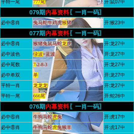
平特一尾
777尾
开:鼠07中
079期
内幕资料
〖一肖一码〗
必中⑧肖
兔马蛇牛鸡虎
猴
猪
开:猴23中
077期
内幕资料
〖一肖一码〗
必中⑧肖
猴猪兔鼠马蛇
龙
虎
开:龙27中
必中波色
绿波
+蓝波
开:龙27中
必中尾数
7
-2-8-3
开:龙27中
必中单双
单
开:龙27中
平特一肖
龙龙龙
开:龙27中
平特一尾
666尾
开:蛇26中
076期
内幕资料
〖一肖一码〗
必中⑥肖
牛狗马蛇
虎
兔
开:虎17中
必中⑧肖
牛狗马蛇
虎
兔猴羊
开:虎17中